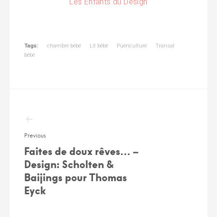
Les Enfants du Design
Tags:
chambre bébé
Lit bébé
Puériculture
Transat
bébé
Navigation
de
l’article
Previous
Faites de doux rêves… –
Design: Scholten &
Baijings pour Thomas
Eyck