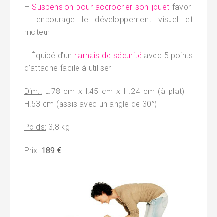
–
Suspension pour accrocher son jouet
favori
– encourage le développement visuel et
moteur
– Équipé d’un
harnais de sécurité
avec 5 points
d’attache facile à utiliser
Dim.:
L.78 cm x l.45 cm x H.24 cm (à plat) –
H.53 cm (assis avec un angle de 30°)
Poids:
3,8 kg
Prix:
189 €