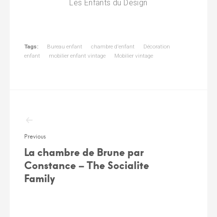
Les Enfants du Design
Tags:
Bureau enfant
chambre d'enfant
Décoration
enfant
mobilier enfant vintage
Mobilier vintage
Navigation
de
l’article
Previous
La chambre de Brune par
Constance – The Socialite
Family