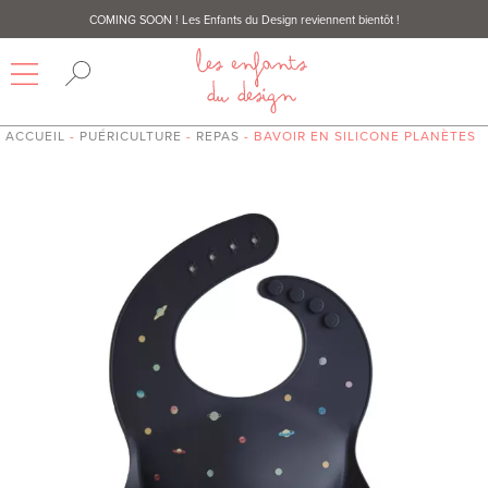
COMING SOON
! Les Enfants du Design reviennent bientôt !
ACCUEIL
-
PUÉRICULTURE
-
REPAS
- BAVOIR EN SILICONE PLANÈTES