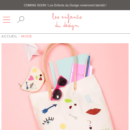
COMING SOON
! Les Enfants du Design reviennent bientôt !
ACCUEIL
- MODE