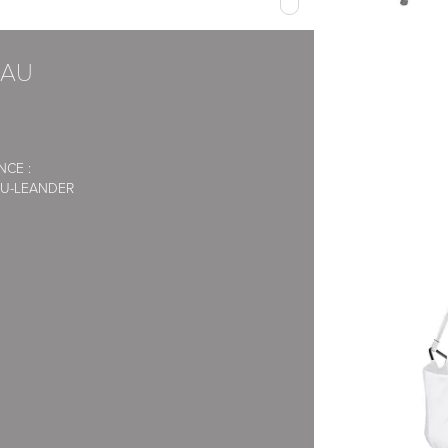
, encombrement au sol env. 125 x 200
EAU
 distance se réglant très facilement, ou
a un crochet (inclus)
NCE :
U-LEANDER
mbrement au sol 125 x 200 cm
lavable à 60°C
ique et anti-asthmatique, lavable à 60°C