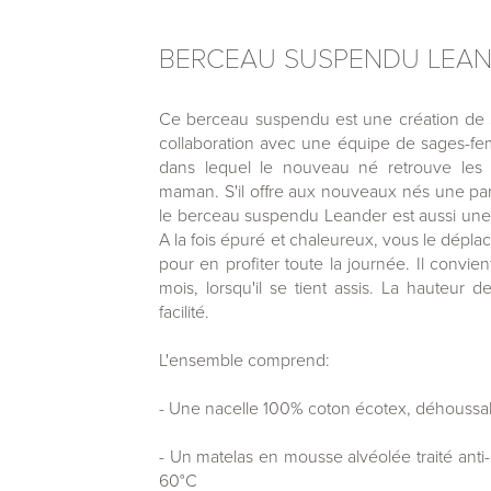
BERCEAU SUSPENDU LEA
Ce berceau suspendu est une création de S
collaboration avec une équipe de sages-f
dans lequel le nouveau né retrouve les
maman. S'il offre aux nouveaux nés une parf
le berceau suspendu Leander est aussi une 
A la fois épuré et chaleureux, vous le dépl
pour en profiter toute la journée. Il convi
mois, lorsqu'il se tient assis. La hauteur
facilité.
L'ensemble comprend:
- Une nacelle 100% coton écotex, déhoussab
- Un matelas en mousse alvéolée traité anti-a
60°C