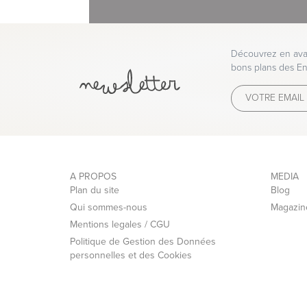
- Voilage en coton prélavé certifié Ökotest
Découvrez en avan
bons plans des En
Disponibilité : 2 à 3 semaines
Livraison par nos transporteurs.
Pour vous offrir un service de qualité, nous 
spécialisés.
A PROPOS
MEDIA
Nous avons choisi l'interface de paiement s
Plan du site
Blog
Qui sommes-nous
Magazin
Mentions legales / CGU
Vous pouvez régler votre commande par:
Politique de Gestion des Données
- Carte Bleue, Visa, Mastercard, American E
personnelles et des Cookies
- Paypal 1 à 4 X sans frais
- Virement bancaire
- Chèque