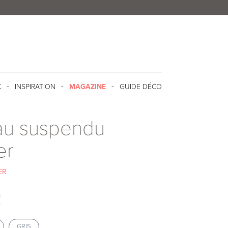
X
INSPIRATION
MAGAZINE
GUIDE DÉCO
au suspendu
er
ER
f
GRIS