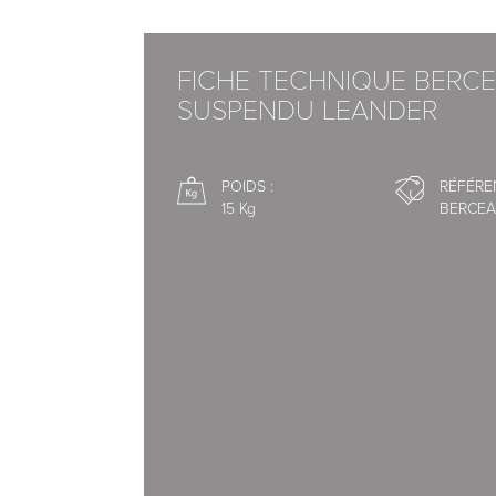
- Un trépied en bouleau cérusé (H 200 cm
cm).
FICHE TECHNIQUE BERC
SUSPENDU LEANDER
Le berceau peut-être accroché au trépied, la
bien être suspendu directement au plafond vi
POIDS :
RÉFÉRE
15 Kg
BERCEA
Dim.: nacelle H 30 x L 83 x l 50 cm / Enco
Matériaux:
Nacelle 100% coton écotex, déhoussable et 
Matelas en mousse alvéolée traité anti-allerg
Trépied en bouleau cérusé blanc
En option :