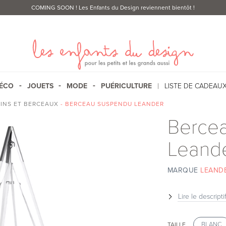
COMING SOON
! Les Enfants du Design reviennent bientôt !
ÉCO
JOUETS
MODE
PUÉRICULTURE
LISTE DE CADEAU
INS ET BERCEAUX
- BERCEAU SUSPENDU LEANDER
Berce
Leand
MARQUE
LEAND
Lire le descripti
BLANC
TAILLE