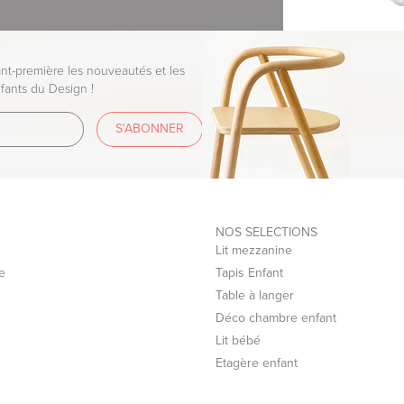
t-première les nouveautés et les
fants du Design !
S'ABONNER
faisons appel à des transporteurs
NOS SELECTIONS
écurisé de la Banque Populaire.
Lit mezzanine
e
Tapis Enfant
Table à langer
Déco chambre enfant
xpress
Lit bébé
Etagère enfant