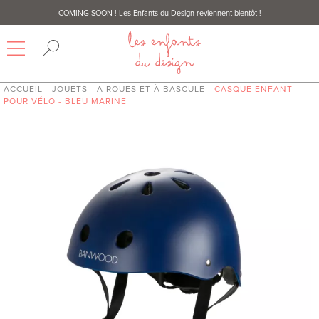
COMING SOON
! Les Enfants du Design reviennent bientôt !
ACCUEIL
-
JOUETS
-
A ROUES ET À BASCULE
- CASQUE ENFANT
POUR VÉLO - BLEU MARINE