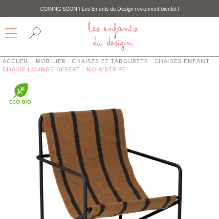
COMING SOON
! Les Enfants du Design reviennent bientôt !
ACCUEIL
-
MOBILIER
-
CHAISES ET TABOURETS
-
CHAISES ENFANT
-
CHAISE LOUNGE DESERT - NOIR/STRIPE