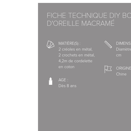
enjeux sociaux et environnementaux à moye
FICHE TECHNIQUE DIY B
Matériel : 2 créoles en métal, 2 crochets en
D'OREILLE MACRAMÉ
Disponibilité : Expédié sous 24h
Livraison par nos transporteurs.
MATIÈRE(S) :
DIMENS
Pour vous offrir un service de qualité, nous 
2 créoles en métal,
Diamètre
2 crochets en métal,
cm
spécialisés.
4,2m de cordelette
en coton
ORIGINE
Chine
Nous avons choisi l'interface de paiement s
AGE :
Dès 8 ans
Vous pouvez régler votre commande par:
- Carte Bleue, Visa, Mastercard, American E
- Paypal 1 à 4 X sans frais
- Virement bancaire
- Chèque