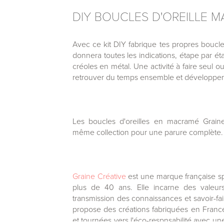
DIY BOUCLES D'OREILLE 
Avec ce kit DIY fabrique tes propres boucl
donnera toutes les indications, étape par éta
créoles en métal. Une activité à faire seul 
retrouver du temps ensemble et développer 
Les boucles d'oreilles en macramé Graine 
même collection pour une parure complète.
Graine Créative
est une marque française spéc
plus de 40 ans. Elle incarne des valeurs 
transmission des connaissances et savoir-fai
propose des créations fabriquées en Franc
et tournées vers l'éco-respnsabilité avec 