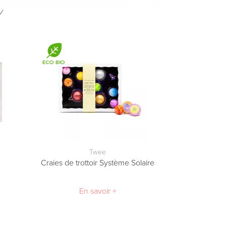
Y
Twee
Craies de trottoir Système Solaire
En savoir +