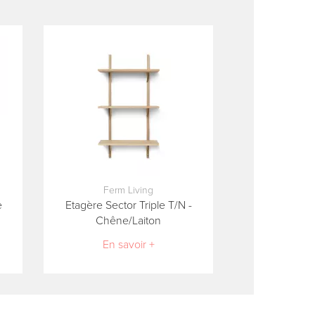
Ferm Living
e
Etagère Sector Triple T/N -
Chêne/Laiton
En savoir +