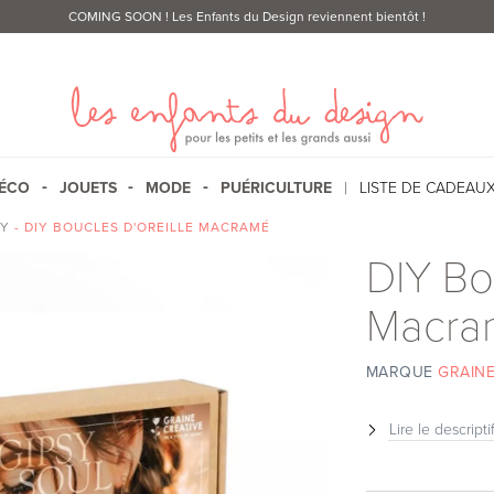
COMING SOON
! Les Enfants du Design reviennent bientôt !
ÉCO
JOUETS
MODE
PUÉRICULTURE
LISTE DE CADEAU
IY
- DIY BOUCLES D'OREILLE MACRAMÉ
DIY Bo
Macra
MARQUE
GRAINE
Lire le descripti