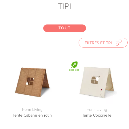
TIPI
TOUT
TOUT
TOUT
FILTRES ET TRI
TRIER
Prix Croissant
Prix Décroissant
Nouveautés
Nom
Ferm Living
Ferm Living
Tente Cabane en rotin
Tente Coccinelle