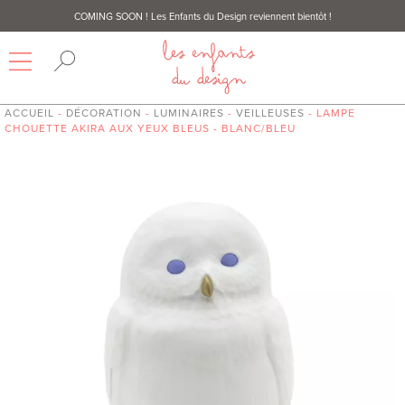
COMING SOON
! Les Enfants du Design reviennent bientôt !
ACCUEIL
-
DÉCORATION
-
LUMINAIRES
-
VEILLEUSES
- LAMPE
CHOUETTE AKIRA AUX YEUX BLEUS - BLANC/BLEU