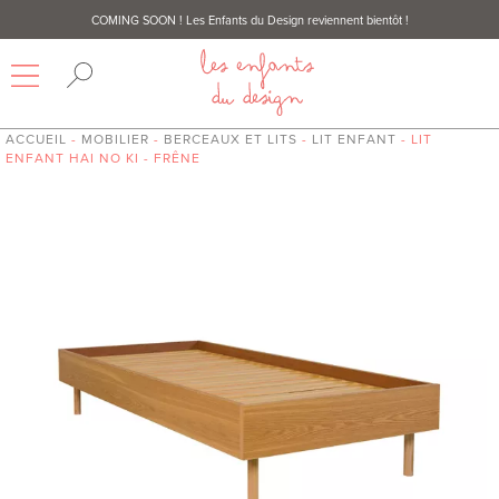
COMING SOON
! Les Enfants du Design reviennent bientôt !
ACCUEIL
-
MOBILIER
-
BERCEAUX ET LITS
-
LIT ENFANT
- LIT
ENFANT HAI NO KI - FRÊNE