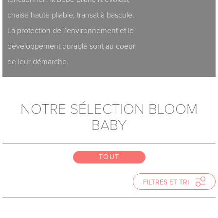
chaise haute pliable, transat à bascule.
La protection de l’environnement et le
développement durable sont au coeur
de leur démarche.
NOTRE SÉLECTION BLOOM
BABY
TOUT
TOUT
TOUT
FILTRES ET TRI
TRIER