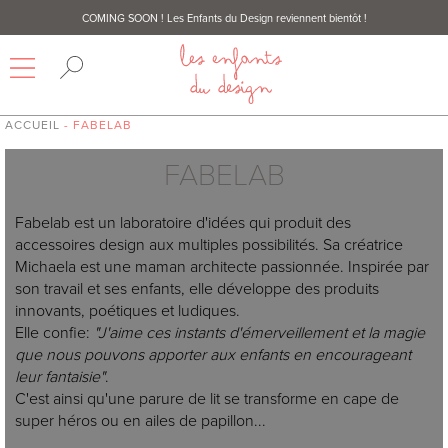
COMING SOON
! Les Enfants du Design reviennent bientôt !
ACCUEIL
- FABELAB
FABELAB
Fabelab est un laboratoire d'idées qui produit des
accessoires design aux multiples possibilités. Sa créatrice
Michaela est une maman architecte passionnée. Inspirée par
son travail et ses enfants, elle développe des produits
innovants, poétiques et ludiques.
Elle confie:
"J'aime ces instants d'émerveillement et la magie
que nous pouvons apporter aux enfants en encourageant
leur fantaisie"
.
C'est ainsi qu'une parure de lit se transforme en cape de
super héros ou en ailes de papillon...