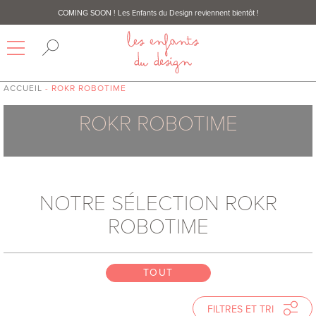
COMING SOON
! Les Enfants du Design reviennent bientôt !
ACCUEIL
- ROKR ROBOTIME
ROKR ROBOTIME
NOTRE SÉLECTION ROKR
ROBOTIME
TOUT
TOUT
TOUT
FILTRES ET TRI