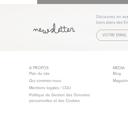
Colle : Papier intissé
Le décor est composé de lés de 70 cm de l
Découvrez en avan
540 cm, sa hauteur maximum 300 cm.
bons plans des En
Disponibilité : 2 à 3 semaines
Livraison par nos transporteurs.
Pour vous offrir un service de qualité, nous 
spécialisés.
A PROPOS
MEDIA
Plan du site
Blog
Qui sommes-nous
Magazin
Nous avons choisi l'interface de paiement s
Mentions legales / CGU
Politique de Gestion des Données
personnelles et des Cookies
Vous pouvez régler votre commande par:
- Carte Bleue, Visa, Mastercard, American E
- Paypal 1 à 4 X sans frais
- Virement bancaire
- Chèque