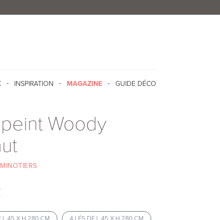
X
INSPIRATION
MAGAZINE
GUIDE DÉCO
 peint Woody
ut
MINOTIERS
f
E L.45 X H.280 CM
4 LÉS DE L.45 X H.280 CM