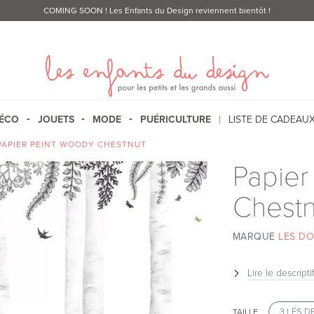
COMING SOON
! Les Enfants du Design reviennent bientôt !
ÉCO
JOUETS
MODE
PUÉRICULTURE
LISTE DE CADEAU
PAPIER PEINT WOODY CHESTNUT
Papier
Chestn
MARQUE
LES DO
Lire le descripti
3 LÉS D
TAILLE