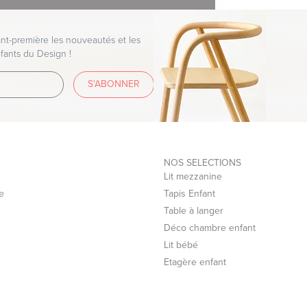
argeur. La longueur maximum est de
t-première les nouveautés et les
fants du Design !
S'ABONNER
faisons appel à des transporteurs
NOS SELECTIONS
Lit mezzanine
e
Tapis Enfant
écurisé de la Banque Populaire.
Table à langer
Déco chambre enfant
Lit bébé
xpress
Etagère enfant