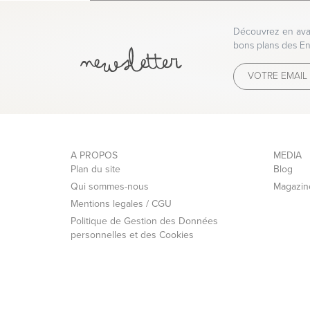
Nous avons choisi l'interface de paiement s
Découvrez en avan
bons plans des En
Vous pouvez régler votre commande par:
- Carte Bleue, Visa, Mastercard, American E
- Paypal 1 à 4 X sans frais
- Virement bancaire
- Chèque
A PROPOS
MEDIA
Plan du site
Blog
Qui sommes-nous
Magazin
Mentions legales / CGU
Politique de Gestion des Données
personnelles et des Cookies