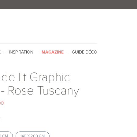
X
INSPIRATION
MAGAZINE
GUIDE DÉCO
de lit Graphic
 - Rose Tuscany
OD
f
40 CM
140 X 200 CM