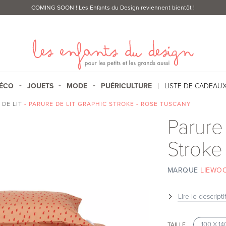
COMING SOON
! Les Enfants du Design reviennent bientôt !
ÉCO
JOUETS
MODE
PUÉRICULTURE
LISTE DE CADEAU
 DE LIT
- PARURE DE LIT GRAPHIC STROKE - ROSE TUSCANY
Parure 
Stroke
MARQUE
LIEWO
Lire le descripti
100 X 1
TAILLE