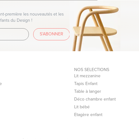
écurisé de la Banque Populaire.
t-première les nouveautés et les
fants du Design !
xpress
S'ABONNER
NOS SELECTIONS
Lit mezzanine
e
Tapis Enfant
Table à langer
Déco chambre enfant
Lit bébé
Etagère enfant