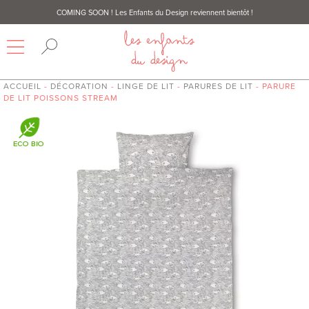
COMING SOON
! Les Enfants du Design reviennent bientôt !
ACCUEIL
-
DÉCORATION
-
LINGE DE LIT
-
PARURES DE LIT
- PARURE
DE LIT POISSONS STREAM