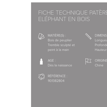
Matériau/matière : Bois de peuplier Tremble s
FICHE TECHNIQUE PATÈR
ELÉPHANT EN BOIS
Entretien : essuyez avec un chiffon sec.
Disponibilité : Expédié sous 24h
MATIÈRE(S) :
DIMENS
Bois de peuplier
Longueu
Livraison par nos transporteurs.
Tremble sculpté et
Profond
Pour vous offrir un service de qualité, nous 
peint à la main
Hauteur 
spécialisés.
AGE :
ORIGINE
Dès la naissance
Chine
Nous avons choisi l'interface de paiement s
RÉFÉRENCE :
1101382804
Vous pouvez régler votre commande par:
- Carte Bleue, Visa, Mastercard, American E
- Paypal 1 à 4 X sans frais
- Virement bancaire