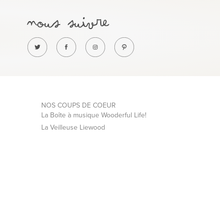
NOS COUPS DE COEUR
La Boîte à musique Wooderful Life!
La Veilleuse Liewood
La Poupée Minikane
La Bouillotte Oie Senger Naturwelt
Les Souris Maileg
Lit bébé Sebra