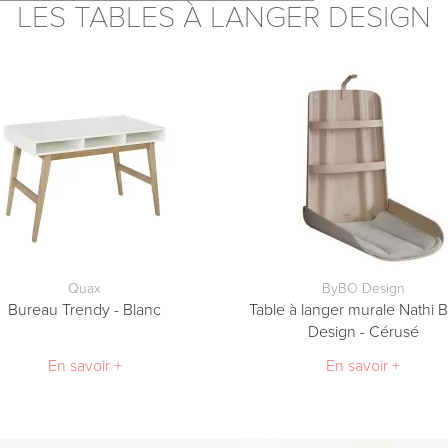
LES TABLES À LANGER DESIGN
faisons appel à des transporteurs
écurisé de la Banque Populaire.
xpress
Quax
ByBO Design
Bureau Trendy - Blanc
Table à langer murale Nathi
Design - Cérusé
En savoir +
En savoir +