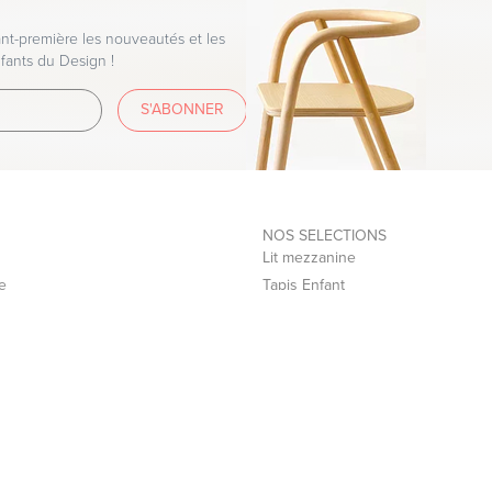
t-première les nouveautés et les
fants du Design !
S'ABONNER
NOS SELECTIONS
Lit mezzanine
e
Tapis Enfant
Table à langer
Déco chambre enfant
Lit bébé
Etagère enfant
Création site internet et solution e-commerce by
Dedi agency