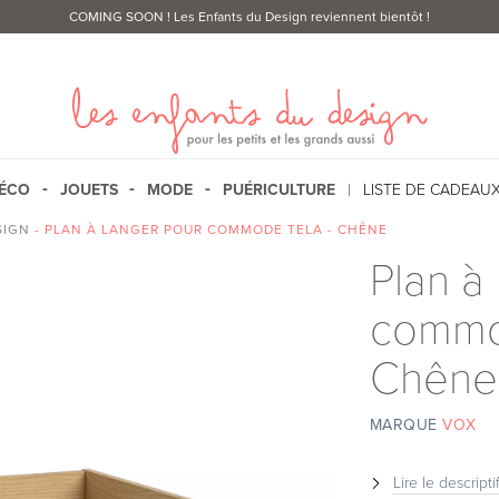
COMING SOON
! Les Enfants du Design reviennent bientôt !
ÉCO
JOUETS
MODE
PUÉRICULTURE
LISTE DE CADEAU
SIGN
- PLAN À LANGER POUR COMMODE TELA - CHÊNE
Plan à
commo
Chêne
MARQUE
VOX
Lire le descripti