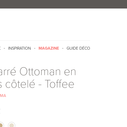
X
INSPIRATION
MAGAZINE
GUIDE DÉCO
arré Ottoman en
 côtelé - Toffee
AMA
f