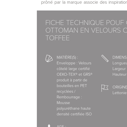
prôné par la marque associe des inspiratio
univers déco épuré, cosy et douillet dans l
FICHE TECHNIQUE POUF
Matières:
OTTOMAN EN VELOURS C
Enveloppe : Enveloppe : Velours côtelé larg
partir de bouteilles en PET recyclées. Rem
TOFFEE
densité certifiée ISO.
MATIÈRE(S) :
DIMENS
Fabriqué en Lettonie
Enveloppe : Velours
Longueu
côtelé large certifié
Largeur
Disponibilité : 2 semaines
OEKO-TEX® et GRS®
Hauteur
produit à partir de
Livraison par nos transporteurs.
bouteilles en PET
ORIGINE
recyclées /
Pour vous offrir un service de qualité, nous 
Lettonie
Rembourrage :
spécialisés.
Mousse
polyuréthane haute
densité certifiée ISO
Nous avons choisi l'interface de paiement s
AGE :