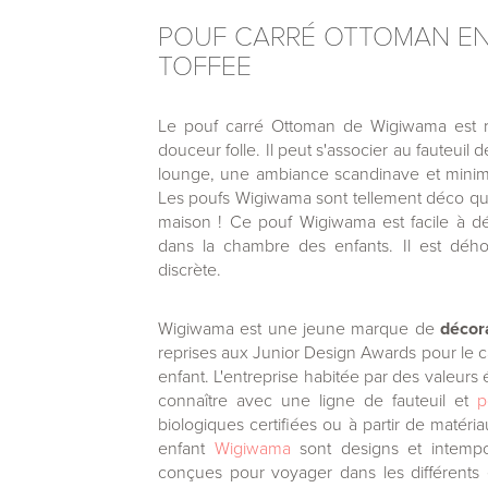
POUF CARRÉ OTTOMAN EN
TOFFEE
Le pouf carré Ottoman de Wigiwama est re
douceur folle. Il peut s'associer au fauteui
lounge, une ambiance scandinave et minima
Les poufs Wigiwama sont tellement déco qu'i
maison ! Ce pouf Wigiwama est facile à dép
dans la chambre des enfants. Il est déh
discrète.
Wigiwama est une jeune marque de
décor
reprises aux Junior Design Awards pour le c
enfant. L'entreprise habitée par des valeurs 
connaître avec une ligne de fauteuil et
p
biologiques certifiées ou à partir de matéria
enfant
Wigiwama
sont designs et intemp
conçues pour voyager dans les différents e