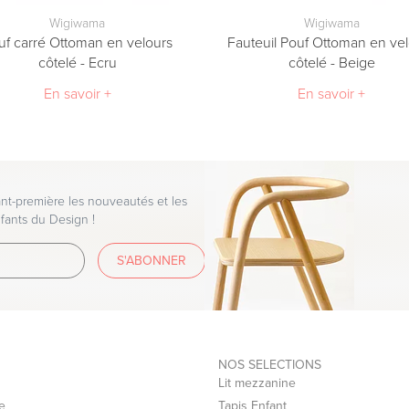
Wigiwama
Wigiwama
uf carré Ottoman en velours
Fauteuil Pouf Ottoman en ve
côtelé - Ecru
côtelé - Beige
En savoir +
En savoir +
t-première les nouveautés et les
fants du Design !
S'ABONNER
NOS SELECTIONS
Lit mezzanine
e
Tapis Enfant