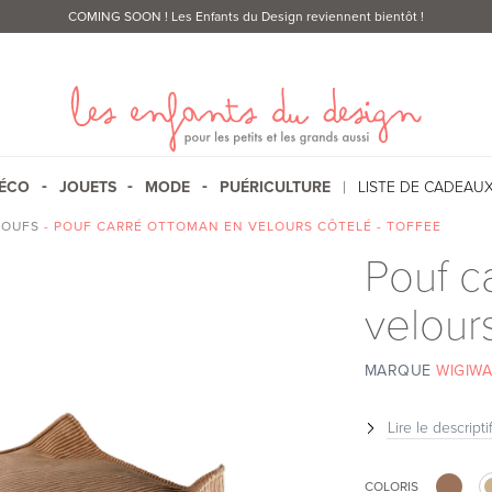
COMING SOON
! Les Enfants du Design reviennent bientôt !
ÉCO
JOUETS
MODE
PUÉRICULTURE
LISTE DE CADEAU
POUFS
- POUF CARRÉ OTTOMAN EN VELOURS CÔTELÉ - TOFFEE
Pouf c
velours
MARQUE
WIGIW
Lire le descripti
COLORIS