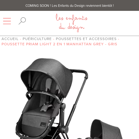
COMING SOON
! Les Enfants du Design reviennent bientôt !
ACCUEIL
-
PUÉRICULTURE
-
POUSSETTES ET ACCESSOIRES
-
POUSSETTE PRIAM LIGHT 2 EN 1 MANHATTAN GREY - GRIS