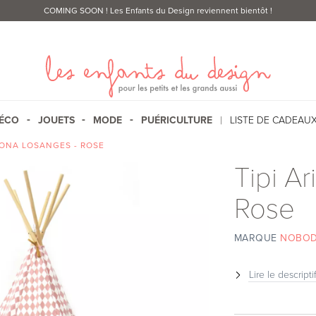
COMING SOON
! Les Enfants du Design reviennent bientôt !
ÉCO
JOUETS
MODE
PUÉRICULTURE
LISTE DE CADEAU
IZONA LOSANGES - ROSE
Tipi A
Rose
MARQUE
NOBOD
Lire le descripti