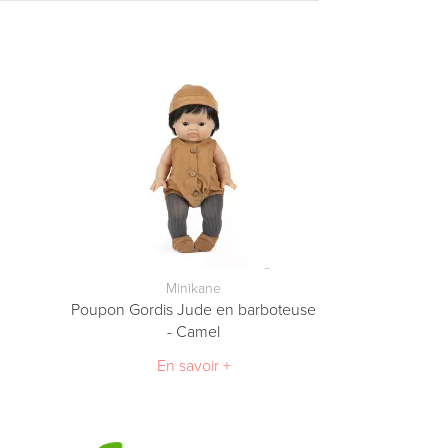
Minikane
e
Poupon Gordis Jude en barboteuse
- Camel
En savoir +