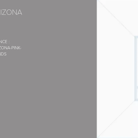
RIZONA
NCE :
ZONA-PINK-
NDS
faisons appel à des transporteurs
écurisé de la Banque Populaire.
xpress