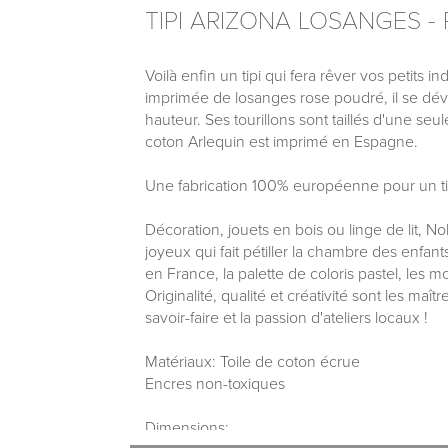
TIPI ARIZONA LOSANGES -
Voilà enfin un tipi qui fera rêver vos petits i
imprimée de losanges rose poudré, il se dé
hauteur. Ses tourillons sont taillés d'une se
coton Arlequin est imprimé en Espagne.
Une fabrication 100% européenne pour un tip
Décoration, jouets en bois ou linge de lit, N
joyeux qui fait pétiller la chambre des enfan
en France, la palette de coloris pastel, les mo
Originalité, qualité et créativité sont les maî
savoir-faire et la passion d'ateliers locaux !
Matériaux: Toile de coton écrue
Encres non-toxiques
Dimensions: