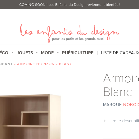
COMING SOON
! Les Enfants du Design reviennent bientôt !
ÉCO
JOUETS
MODE
PUÉRICULTURE
LISTE DE CADEAU
ENFANT
- ARMOIRE HORIZON - BLANC
Armoir
Blanc
MARQUE
NOBOD
Lire le descripti