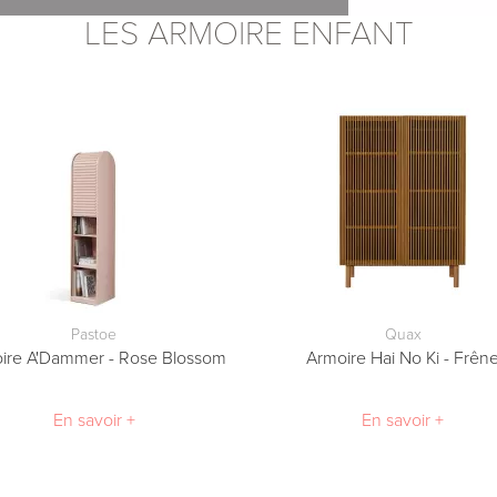
LES ARMOIRE ENFANT
écurisé de la Banque Populaire.
xpress
Pastoe
Quax
ire A'Dammer - Rose Blossom
Armoire Hai No Ki - Frên
En savoir +
En savoir +