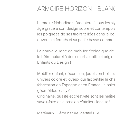
ARMOIRE HORIZON - BLAN
L'armoire Nobodinoz s'adaptera à tous les st
âge grâce à son design sobre et contemporai
les poignées de ses tiroirs taillées dans le b
ouverts et fermés et sa partie basse comme 
La nouvelle ligne de mobilier écologique de 
le hêtre naturel à des coloris subtils et ori
Enfants du Design !
Mobilier enfant, décoration, jouets en bois o
univers coloré et joyeux qui fait pétiller la 
fabrication en Espagne et en France, la palett
géométriques stylés...
Originalité, qualité et créativité sont les maî
savoir-faire et la passion d'ateliers locaux !
Matériaux: Hêtre naturel certifié FSC