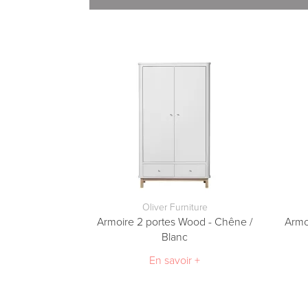
Nous avons choisi l'interface de paiement s
Vous pouvez régler votre commande par:
- Carte Bleue, Visa, Mastercard, American E
- Paypal 1 à 4 X sans frais
- Virement bancaire
- Chèque
Oliver Furniture
Armoire 2 portes Wood - Chêne /
Armo
Blanc
En savoir +