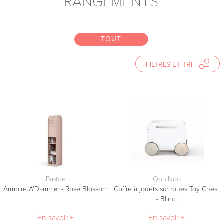
RANGEMENTS
TOUT
TOUT
TOUT
FILTRES ET TRI
TRIER
Prix Croissant
Prix Décroissant
Nouveautés
Nom
Pastoe
Ooh Noo
Armoire A'Dammer - Rose Blossom
Coffre à jouets sur roues Toy Chest
- Blanc
FILTRES
En savoir +
En savoir +