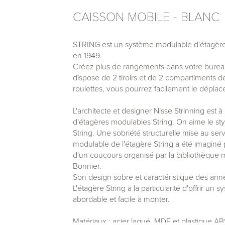
CAISSON MOBILE - BLANC
STRING est un système modulable d'étagères
en 1949.
Créez plus de rangements dans votre bureau,
dispose de 2 tiroirs et de 2 compartiments 
roulettes, vous pourrez facilement le déplace
L'architecte et designer Nisse Strinning est à
d'étagères modulables String. On aime le style
String. Une sobriété structurelle mise au ser
modulable de l'étagère String a été imaginé 
d'un coucours organisé par la bibliothèque m
Bonnier.
Son design sobre et caractéristique des anné
L'étagère String a la particularité d'offrir un
abordable et facile à monter.
Matériaux : acier laqué, MDF et plastique A