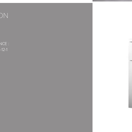
SON
faisons appel à des transporteurs
NCE :
12-1
écurisé de la Banque Populaire.
xpress