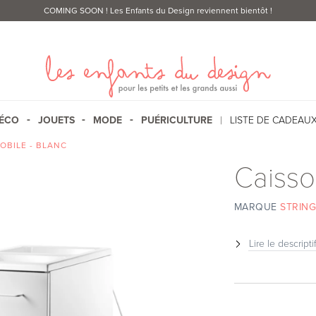
COMING SOON
! Les Enfants du Design reviennent bientôt !
ÉCO
JOUETS
MODE
PUÉRICULTURE
LISTE DE CADEAU
OBILE - BLANC
Caisso
MARQUE
STRING
Lire le descripti