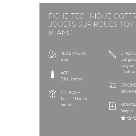
spécialisés.
FICHE TECHNIQUE COFFR
JOUETS SUR ROUES TOY 
Nous avons choisi l'interface de paiement s
BLANC
Vous pouvez régler votre commande par:
- Carte Bleue, Visa, Mastercard, American E
MATÉRIAU(X) :
DIMENS
- Paypal 1 à 4 X sans frais
Bois
Longueu
- Virement bancaire
Largeur
- Chèque
Hauteur
AGE :
Dès 12 mois
ORIGINE
Slovéni
COLISAGE :
1 colis / Livré à
monter
MONTAG
Simple