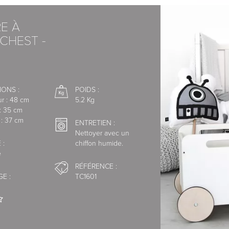
E À
CHEST -
écurisé de la Banque Populaire.
xpress
IONS :
POIDS :
r : 48 cm
5.2 Kg
 : 35 cm
 : 37 cm
ENTRETIEN :
Nettoyer avec un
 :
chiffon humide.
e
RÉFÉRENCE :
E :
TC1601