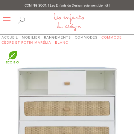
COMING SOON
! Les Enfants du Design reviennent bientôt !
ACCUEIL
-
MOBILIER
-
RANGEMENTS
-
COMMODES
- COMMODE
CÈDRE ET ROTIN MARÉLIA - BLANC