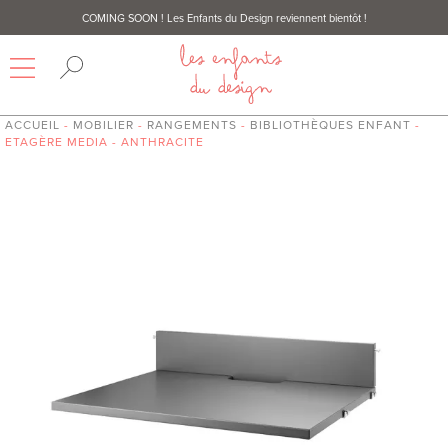
COMING SOON
! Les Enfants du Design reviennent bientôt !
ACCUEIL
-
MOBILIER
-
RANGEMENTS
-
BIBLIOTHÈQUES ENFANT
-
ETAGÈRE MEDIA - ANTHRACITE