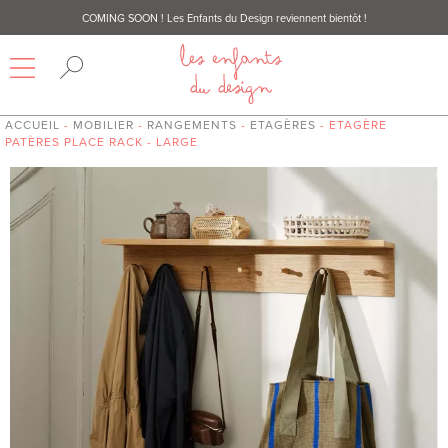
COMING SOON
! Les Enfants du Design reviennent bientôt !
ACCUEIL
-
MOBILIER
-
RANGEMENTS
-
ETAGÈRES
- ETAGÈRE
PATÈRES PLACE RACK - LARGE