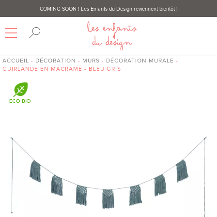
COMING SOON
! Les Enfants du Design reviennent bientôt !
ACCUEIL
-
DÉCORATION
-
MURS
-
DÉCORATION MURALE
-
GUIRLANDE EN MACRAMÉ - BLEU GRIS