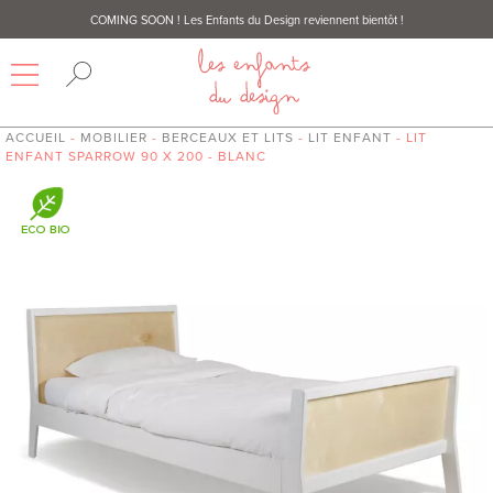
COMING SOON
! Les Enfants du Design reviennent bientôt !
ACCUEIL
-
MOBILIER
-
BERCEAUX ET LITS
-
LIT ENFANT
- LIT
ENFANT SPARROW 90 X 200 - BLANC