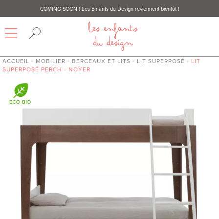
COMING SOON
! Les Enfants du Design reviennent bientôt !
ACCUEIL
-
MOBILIER
-
BERCEAUX ET LITS
-
LIT SUPERPOSÉ
- LIT
SUPERPOSÉ PERCH - NOYER