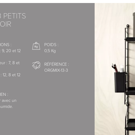
 PETITS
OIR
s à nous contacter pour vous aider à
fibres de bois
IONS :
POIDS :
: 9, 20 et 12
0,5 Kg
ur : 7, 8 et
RÉFÉRENCE :
ORGMIX-13-3
: 12, 8 et 12
faisons appel à des transporteurs
EN :
r avec un
écurisé de la Banque Populaire.
humide.
xpress