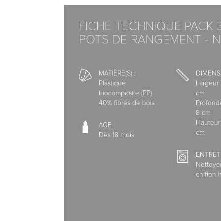
FICHE TECHNIQUE PACK 3
POTS DE RANGEMENT - N
Si vous le souhaitez, nous vous inviton
composer votre meuble STRING.
Matériaux : plastique biocomposite (PP) 40% 
MATIÈRE(S) :
DIMENS
Plastique
Largeur 
biocomposite (PP)
cm
En rupture
40% fibres de bois
Profonde
8 cm
Livraison par nos transporteurs.
Hauteur 
AGE :
Pour vous offrir un service de qualité, nous 
cm
Dès 18 mois
spécialisés.
ENTRETI
Nettoye
Nous avons choisi l'interface de paiement s
chiffon 
Vous pouvez régler votre commande par:
- Carte Bleue, Visa, Mastercard, American E