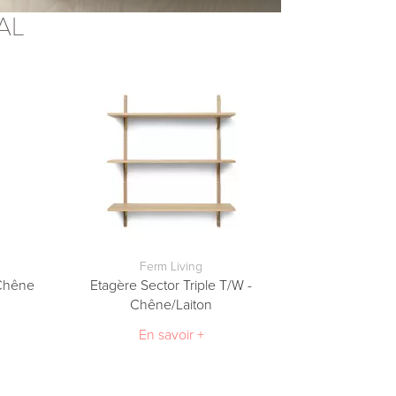
AL
Ferm Living
 Chêne
Etagère Sector Triple T/W -
Chêne/Laiton
En savoir +