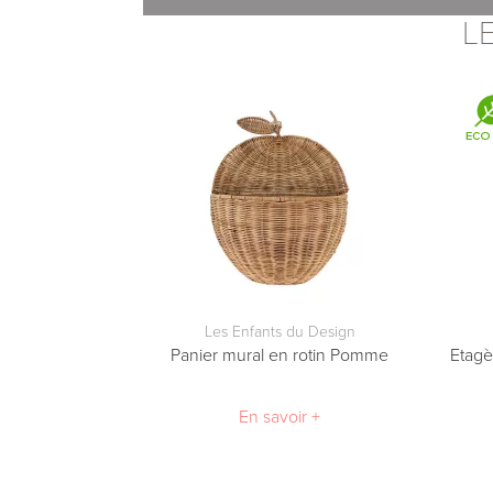
- Paypal 1 à 4 X sans frais
L
- Virement bancaire
- Chèque
Les Enfants du Design
Panier mural en rotin Pomme
Etagè
En savoir +