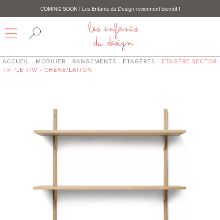
COMING SOON
! Les Enfants du Design reviennent bientôt !
ACCUEIL
-
MOBILIER
-
RANGEMENTS
-
ETAGÈRES
- ETAGÈRE SECTOR
TRIPLE T/W - CHÊNE/LAITON