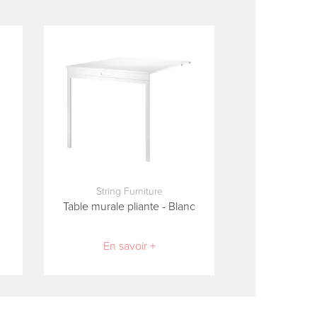
String Furniture
Table murale pliante - Blanc
En savoir +