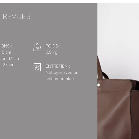
faisons appel à des transporteurs
-REVUES -
écurisé de la Banque Populaire.
IONS :
POIDS :
: 5 cm
0,9 Kg
ur : 17 cm
xpress
 : 27 cm
ENTRETIEN :
Nettoyer avec un
 :
chiffon humide.