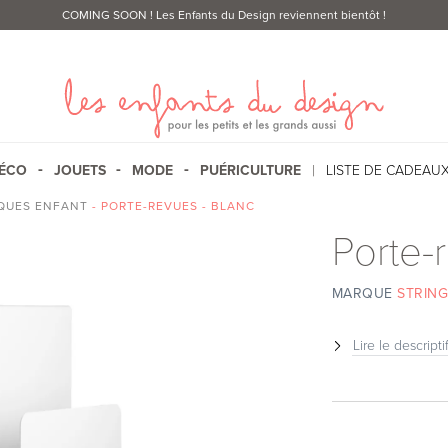
COMING SOON
! Les Enfants du Design reviennent bientôt !
ÉCO
JOUETS
MODE
PUÉRICULTURE
LISTE DE CADEAU
QUES ENFANT
- PORTE-REVUES - BLANC
Porte-
MARQUE
STRING
Lire le descripti