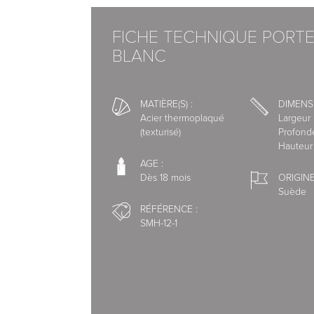
Pour vous offrir un service de qualité, nous 
spécialisés.
FICHE TECHNIQUE PORTE
BLANC
Nous avons choisi l'interface de paiement s
MATIÈRE(S) :
DIMENS
Vous pouvez régler votre commande par:
Acier thermoplaqué
Largeur 
(texturisé)
Profonde
- Carte Bleue, Visa, Mastercard, American E
Hauteur
- Paypal 1 à 4 X sans frais
- Virement bancaire
AGE :
Dès 18 mois
ORIGINE
- Chèque
Suède
RÉFÉRENCE :
SMH-12-1