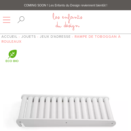
COMING SOON
! Les Enfants du Design reviennent bientôt !
ACCUEIL
-
JOUETS
-
JEUX D'ADRESSE
- RAMPE DE TOBOGGAN À
ROULEAUX