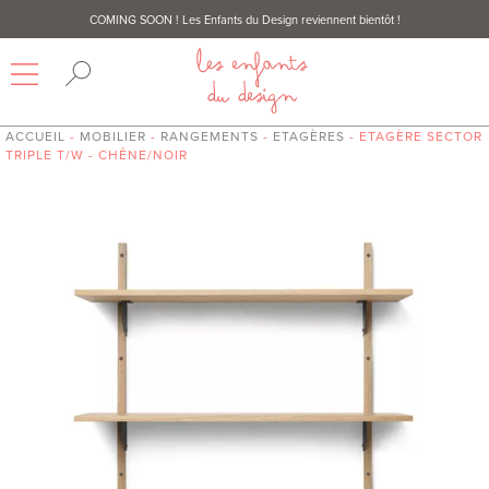
COMING SOON
! Les Enfants du Design reviennent bientôt !
ACCUEIL
-
MOBILIER
-
RANGEMENTS
-
ETAGÈRES
- ETAGÈRE SECTOR
TRIPLE T/W - CHÊNE/NOIR