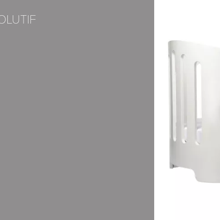
16, ASTM F406, CPSC 1509, CPSIA
OLUTIF
faisons appel à des transporteurs
écurisé de la Banque Populaire.
xpress