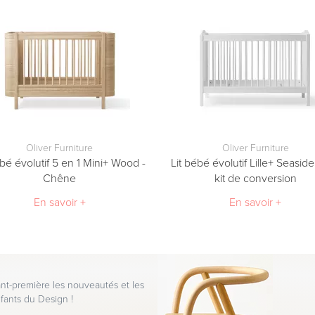
Oliver Furniture
Oliver Furniture
ébé évolutif 5 en 1 Mini+ Wood -
Lit bébé évolutif Lille+ Seasid
Chêne
kit de conversion
En savoir +
En savoir +
t-première les nouveautés et les
fants du Design !