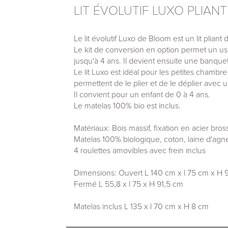
LIT ÉVOLUTIF LUXO PLIANT
Le lit évolutif Luxo de Bloom est un lit pliant 
Le kit de conversion en option permet un usa
jusqu'à 4 ans. Il devient ensuite une banque
Le lit Luxo est idéal pour les petites chambr
permettent de le plier et de le déplier avec u
Il convient pour un enfant de 0 à 4 ans.
Le matelas 100% bio est inclus.
Matériaux: Bois massif, fixation en acier bros
Matelas 100% biologique, coton, laine d'agn
4 roulettes amovibles avec frein inclus
Dimensions: Ouvert L 140 cm x l 75 cm x H 
Fermé L 55,8 x l 75 x H 91,5 cm
Matelas inclus L 135 x l 70 cm x H 8 cm