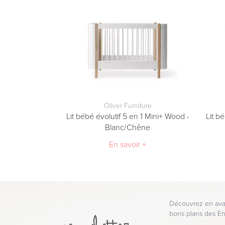
Oliver Furniture
Lit bébé évolutif 5 en 1 Mini+ Wood -
Lit b
Blanc/Chêne
En savoir +
Découvrez en avan
bons plans des En