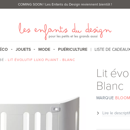
COMING SOON
! Les Enfants du Design reviennent bientôt !
ÉCO
JOUETS
MODE
PUÉRICULTURE
LISTE DE CADEAU
BÉ
- LIT ÉVOLUTIF LUXO PLIANT - BLANC
Lit évo
Blanc
MARQUE
BLOOM
Lire le descripti